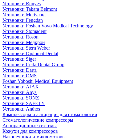
Установки Runyes
Установки Takara Belmont
Установки Merivaara
Установки Fengdan
Установки Foshan Vovo Medical Technology
Установки Stomadent
Установки Roson
Установки Медкрон
Установки Stern Weber
Установки Diplomat Dental
Установки Siger
Установки Cefla Dental Group
Установки Darta
Установки OMS
Foshan Yoboshi Medical Equipment
Установки AJAX
Установки Anya
Установки SONZ
Установки SAFETY
Установки Anthos
Компрессоры и аспирация для стоматологии
Стоматологические компрессоры
Аспирационные системы
Кожухи для компрессоров
Наконечники и микромоторы