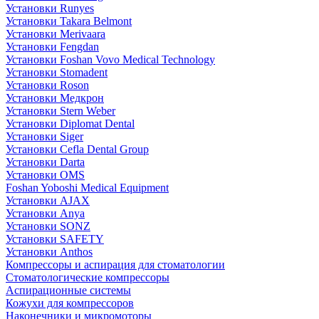
Установки Runyes
Установки Takara Belmont
Установки Merivaara
Установки Fengdan
Установки Foshan Vovo Medical Technology
Установки Stomadent
Установки Roson
Установки Медкрон
Установки Stern Weber
Установки Diplomat Dental
Установки Siger
Установки Cefla Dental Group
Установки Darta
Установки OMS
Foshan Yoboshi Medical Equipment
Установки AJAX
Установки Anya
Установки SONZ
Установки SAFETY
Установки Anthos
Компрессоры и аспирация для стоматологии
Стоматологические компрессоры
Аспирационные системы
Кожухи для компрессоров
Наконечники и микромоторы