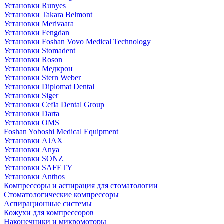
Установки Runyes
Установки Takara Belmont
Установки Merivaara
Установки Fengdan
Установки Foshan Vovo Medical Technology
Установки Stomadent
Установки Roson
Установки Медкрон
Установки Stern Weber
Установки Diplomat Dental
Установки Siger
Установки Cefla Dental Group
Установки Darta
Установки OMS
Foshan Yoboshi Medical Equipment
Установки AJAX
Установки Anya
Установки SONZ
Установки SAFETY
Установки Anthos
Компрессоры и аспирация для стоматологии
Стоматологические компрессоры
Аспирационные системы
Кожухи для компрессоров
Наконечники и микромоторы