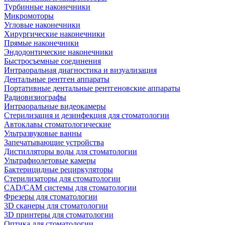
Турбинные наконечники
Микромоторы
Угловые наконечники
Хирургические наконечники
Прямые наконечники
Эндодонтические наконечники
Быстросъемные соединения
Интраоральная диагностика и визуализация
Дентальные рентген аппараты
Портативные дентальные рентгеновские аппараты
Радиовизиографы
Интраоральные видеокамеры
Стерилизация и дезинфекция для стоматологии
Автоклавы стоматологические
Ультразвуковые ванны
Запечатывающие устройства
Дистилляторы воды для стоматологии
Ультрафиолетовые камеры
Бактерицидные рециркуляторы
Стерилизаторы для стоматологии
CAD/CAM системы для стоматологии
Фрезеры для стоматологии
3D cканеры для стоматологии
3D принтеры для стоматологии
Оптика для стоматологии