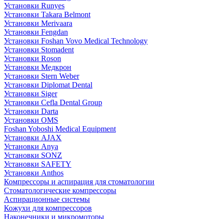
Установки Runyes
Установки Takara Belmont
Установки Merivaara
Установки Fengdan
Установки Foshan Vovo Medical Technology
Установки Stomadent
Установки Roson
Установки Медкрон
Установки Stern Weber
Установки Diplomat Dental
Установки Siger
Установки Cefla Dental Group
Установки Darta
Установки OMS
Foshan Yoboshi Medical Equipment
Установки AJAX
Установки Anya
Установки SONZ
Установки SAFETY
Установки Anthos
Компрессоры и аспирация для стоматологии
Стоматологические компрессоры
Аспирационные системы
Кожухи для компрессоров
Наконечники и микромоторы