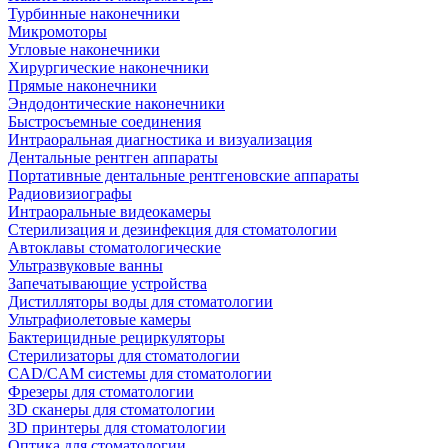
Турбинные наконечники
Микромоторы
Угловые наконечники
Хирургические наконечники
Прямые наконечники
Эндодонтические наконечники
Быстросъемные соединения
Интраоральная диагностика и визуализация
Дентальные рентген аппараты
Портативные дентальные рентгеновские аппараты
Радиовизиографы
Интраоральные видеокамеры
Стерилизация и дезинфекция для стоматологии
Автоклавы стоматологические
Ультразвуковые ванны
Запечатывающие устройства
Дистилляторы воды для стоматологии
Ультрафиолетовые камеры
Бактерицидные рециркуляторы
Стерилизаторы для стоматологии
CAD/CAM системы для стоматологии
Фрезеры для стоматологии
3D cканеры для стоматологии
3D принтеры для стоматологии
Оптика для стоматологии