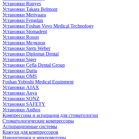
Установки Runyes
Установки Takara Belmont
Установки Merivaara
Установки Fengdan
Установки Foshan Vovo Medical Technology
Установки Stomadent
Установки Roson
Установки Медкрон
Установки Stern Weber
Установки Diplomat Dental
Установки Siger
Установки Cefla Dental Group
Установки Darta
Установки OMS
Foshan Yoboshi Medical Equipment
Установки AJAX
Установки Anya
Установки SONZ
Установки SAFETY
Установки Anthos
Компрессоры и аспирация для стоматологии
Стоматологические компрессоры
Аспирационные системы
Кожухи для компрессоров
Наконечники и микромоторы