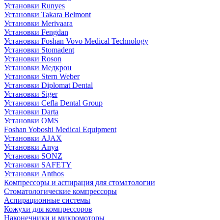
Установки Runyes
Установки Takara Belmont
Установки Merivaara
Установки Fengdan
Установки Foshan Vovo Medical Technology
Установки Stomadent
Установки Roson
Установки Медкрон
Установки Stern Weber
Установки Diplomat Dental
Установки Siger
Установки Cefla Dental Group
Установки Darta
Установки OMS
Foshan Yoboshi Medical Equipment
Установки AJAX
Установки Anya
Установки SONZ
Установки SAFETY
Установки Anthos
Компрессоры и аспирация для стоматологии
Стоматологические компрессоры
Аспирационные системы
Кожухи для компрессоров
Наконечники и микромоторы