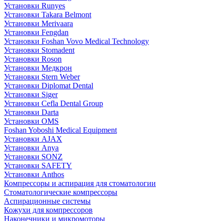
Установки Runyes
Установки Takara Belmont
Установки Merivaara
Установки Fengdan
Установки Foshan Vovo Medical Technology
Установки Stomadent
Установки Roson
Установки Медкрон
Установки Stern Weber
Установки Diplomat Dental
Установки Siger
Установки Cefla Dental Group
Установки Darta
Установки OMS
Foshan Yoboshi Medical Equipment
Установки AJAX
Установки Anya
Установки SONZ
Установки SAFETY
Установки Anthos
Компрессоры и аспирация для стоматологии
Стоматологические компрессоры
Аспирационные системы
Кожухи для компрессоров
Наконечники и микромоторы