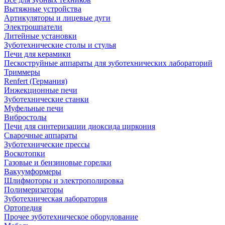
Вытяжные устройства
Артикуляторы и лицевые дуги
Электрошпатели
Литейные установки
Зуботехнические столы и стулья
Печи для керамики
Пескоструйные аппараты для зуботехнических лабораторий
Триммеры
Renfert (Германия)
Инжекционные печи
Зуботехнические станки
Муфельные печи
Вибростолы
Печи для синтеризации диоксида циркония
Сварочные аппараты
Зуботехнические прессы
Воскотопки
Газовые и бензиновые горелки
Вакуумформеры
Шлифмоторы и электрополировка
Полимеризаторы
Зуботехническая лаборатория
Ортопедия
Прочее зуботехническое оборудование