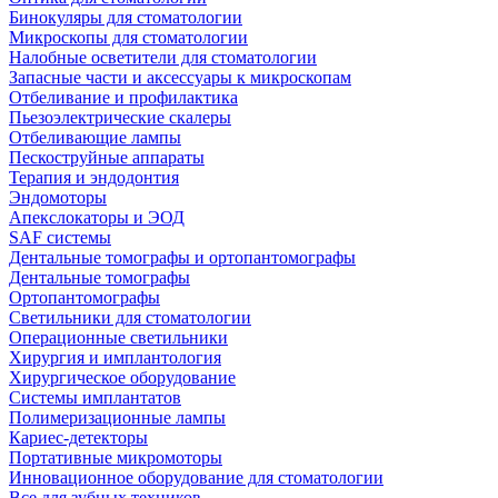
Бинокуляры для стоматологии
Микроскопы для стоматологии
Налобные осветители для стоматологии
Запасные части и аксессуары к микроскопам
Отбеливание и профилактика
Пьезоэлектрические скалеры
Отбеливающие лампы
Пескоструйные аппараты
Терапия и эндодонтия
Эндомоторы
Апекслокаторы и ЭОД
SAF системы
Дентальные томографы и ортопантомографы
Дентальные томографы
Ортопантомографы
Светильники для стоматологии
Операционные светильники
Хирургия и имплантология
Хирургическое оборудование
Системы имплантатов
Полимеризационные лампы
Кариес-детекторы
Портативные микромоторы
Инновационное оборудование для стоматологии
Все для зубных техников