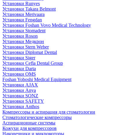
Установки Runyes
Установки Takara Belmont
Установки Merivaara
Установки Fengdan
Установки Foshan Vovo Medical Technology
Установки Stomadent
Установки Roson
Установки Медкрон
Установки Stern Weber
Установки Diplomat Dental
Установки Siger
Установки Cefla Dental Group
Установки Darta
Установки OMS
Foshan Yoboshi Medical Equipment
Установки AJAX
Установки Anya
Установки SONZ
Установки SAFETY
Установки Anthos
Компрессоры и аспирация для стоматологии
Стоматологические компрессоры
Аспирационные системы
Кожухи для компрессоров
Наконечники и микромоторы