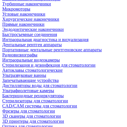
Турбинные наконечники
Микромоторы
Угловые наконечники
Хирургические наконечники
Прямые наконечники
Эндодонтические наконечники
Быстросъемные соединения
Интраоральная диагностика и визуализация
Дентальные рентген аппараты
Портативные дентальные рентгеновские аппараты
Радиовизиографы
Интраоральные видеокамеры
Стерилизация и дезинфекция для стоматологии
Автоклавы стоматологические
Ультразвуковые ванны
Запечатывающие устройства
Дистилляторы воды для стоматологии
Ультрафиолетовые камеры
Бактерицидные рециркуляторы
Стерилизаторы для стоматологии
CAD/CAM системы для стоматологии
Фрезеры для стоматологии
3D cканеры для стоматологии
3D принтеры для стоматологии
Оптика для стоматологии