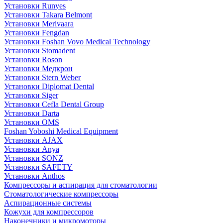
Установки Runyes
Установки Takara Belmont
Установки Merivaara
Установки Fengdan
Установки Foshan Vovo Medical Technology
Установки Stomadent
Установки Roson
Установки Медкрон
Установки Stern Weber
Установки Diplomat Dental
Установки Siger
Установки Cefla Dental Group
Установки Darta
Установки OMS
Foshan Yoboshi Medical Equipment
Установки AJAX
Установки Anya
Установки SONZ
Установки SAFETY
Установки Anthos
Компрессоры и аспирация для стоматологии
Стоматологические компрессоры
Аспирационные системы
Кожухи для компрессоров
Наконечники и микромоторы