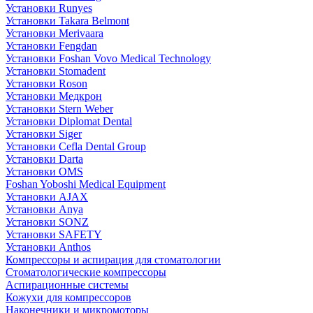
Установки Runyes
Установки Takara Belmont
Установки Merivaara
Установки Fengdan
Установки Foshan Vovo Medical Technology
Установки Stomadent
Установки Roson
Установки Медкрон
Установки Stern Weber
Установки Diplomat Dental
Установки Siger
Установки Cefla Dental Group
Установки Darta
Установки OMS
Foshan Yoboshi Medical Equipment
Установки AJAX
Установки Anya
Установки SONZ
Установки SAFETY
Установки Anthos
Компрессоры и аспирация для стоматологии
Стоматологические компрессоры
Аспирационные системы
Кожухи для компрессоров
Наконечники и микромоторы