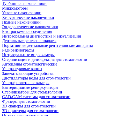
Турбинные наконечники
Микромоторы
Угловые наконечники
Хирургические наконечники
Прямые наконечники
Эндодонтические наконечники
Быстросъемные соединения
Интраоральная диагностика и визуализация
Дентальные рентген аппараты
Портативные дентальные рентгеновские аппараты
Радиовизиографы
Интраоральные видеокамеры
Стерилизация и дезинфекция для стоматологии
Автоклавы стоматологические
Ультразвуковые ванны
Запечатывающие устройства
Дистилляторы воды для стоматологии
Ультрафиолетовые камеры
Бактерицидные рециркуляторы
Стерилизаторы для стоматологии
CAD/CAM системы для стоматологии
Фрезеры для стоматологии
3D cканеры для стоматологии
3D принтеры для стоматологии
Оптика для стоматологии