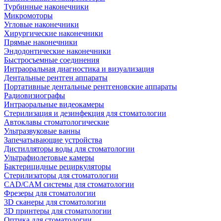
Турбинные наконечники
Микромоторы
Угловые наконечники
Хирургические наконечники
Прямые наконечники
Эндодонтические наконечники
Быстросъемные соединения
Интраоральная диагностика и визуализация
Дентальные рентген аппараты
Портативные дентальные рентгеновские аппараты
Радиовизиографы
Интраоральные видеокамеры
Стерилизация и дезинфекция для стоматологии
Автоклавы стоматологические
Ультразвуковые ванны
Запечатывающие устройства
Дистилляторы воды для стоматологии
Ультрафиолетовые камеры
Бактерицидные рециркуляторы
Стерилизаторы для стоматологии
CAD/CAM системы для стоматологии
Фрезеры для стоматологии
3D cканеры для стоматологии
3D принтеры для стоматологии
Оптика для стоматологии