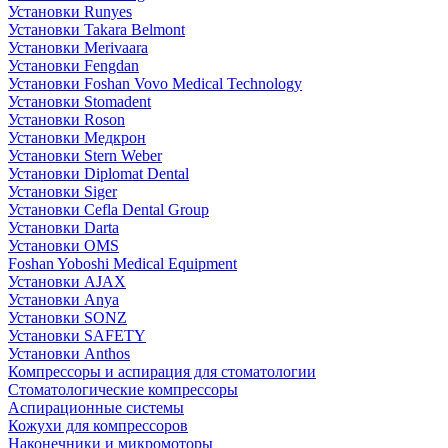
Установки Runyes
Установки Takara Belmont
Установки Merivaara
Установки Fengdan
Установки Foshan Vovo Medical Technology
Установки Stomadent
Установки Roson
Установки Медкрон
Установки Stern Weber
Установки Diplomat Dental
Установки Siger
Установки Cefla Dental Group
Установки Darta
Установки OMS
Foshan Yoboshi Medical Equipment
Установки AJAX
Установки Anya
Установки SONZ
Установки SAFETY
Установки Anthos
Компрессоры и аспирация для стоматологии
Стоматологические компрессоры
Аспирационные системы
Кожухи для компрессоров
Наконечники и микромоторы