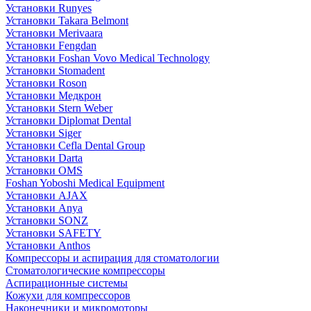
Установки Runyes
Установки Takara Belmont
Установки Merivaara
Установки Fengdan
Установки Foshan Vovo Medical Technology
Установки Stomadent
Установки Roson
Установки Медкрон
Установки Stern Weber
Установки Diplomat Dental
Установки Siger
Установки Cefla Dental Group
Установки Darta
Установки OMS
Foshan Yoboshi Medical Equipment
Установки AJAX
Установки Anya
Установки SONZ
Установки SAFETY
Установки Anthos
Компрессоры и аспирация для стоматологии
Стоматологические компрессоры
Аспирационные системы
Кожухи для компрессоров
Наконечники и микромоторы