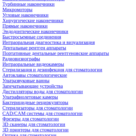
Турбинные наконечники
Микромоторы
Угловые наконечники
Хирургические наконечники
Прямые наконечники
Эндодонтические наконечники
Быстросъемные соединения
Интраоральная диагностика и визуализация
Дентальные рентген аппараты
Портативные дентальные рентгеновские аппараты
Радиовизиографы
Интраоральные видеокамеры
Стерилизация и дезинфекция для стоматологии
Автоклавы стоматологические
Ультразвуковые ванны
Запечатывающие устройства
Дистилляторы воды для стоматологии
Ультрафиолетовые камеры
Бактерицидные рециркуляторы
Стерилизаторы для стоматологии
CAD/CAM системы для стоматологии
Фрезеры для стоматологии
3D cканеры для стоматологии
3D принтеры для стоматологии
Оптика для стоматологии