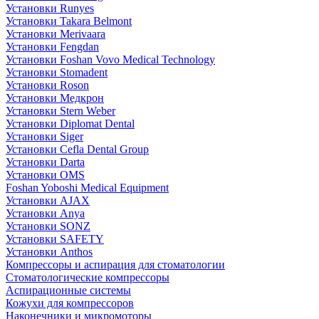
Установки Runyes
Установки Takara Belmont
Установки Merivaara
Установки Fengdan
Установки Foshan Vovo Medical Technology
Установки Stomadent
Установки Roson
Установки Медкрон
Установки Stern Weber
Установки Diplomat Dental
Установки Siger
Установки Cefla Dental Group
Установки Darta
Установки OMS
Foshan Yoboshi Medical Equipment
Установки AJAX
Установки Anya
Установки SONZ
Установки SAFETY
Установки Anthos
Компрессоры и аспирация для стоматологии
Стоматологические компрессоры
Аспирационные системы
Кожухи для компрессоров
Наконечники и микромоторы