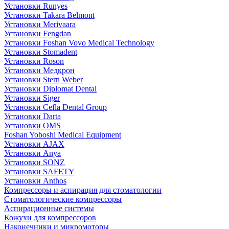
Установки Runyes
Установки Takara Belmont
Установки Merivaara
Установки Fengdan
Установки Foshan Vovo Medical Technology
Установки Stomadent
Установки Roson
Установки Медкрон
Установки Stern Weber
Установки Diplomat Dental
Установки Siger
Установки Cefla Dental Group
Установки Darta
Установки OMS
Foshan Yoboshi Medical Equipment
Установки AJAX
Установки Anya
Установки SONZ
Установки SAFETY
Установки Anthos
Компрессоры и аспирация для стоматологии
Стоматологические компрессоры
Аспирационные системы
Кожухи для компрессоров
Наконечники и микромоторы