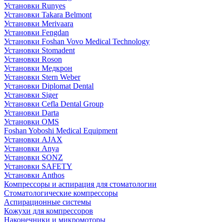
Установки Runyes
Установки Takara Belmont
Установки Merivaara
Установки Fengdan
Установки Foshan Vovo Medical Technology
Установки Stomadent
Установки Roson
Установки Медкрон
Установки Stern Weber
Установки Diplomat Dental
Установки Siger
Установки Cefla Dental Group
Установки Darta
Установки OMS
Foshan Yoboshi Medical Equipment
Установки AJAX
Установки Anya
Установки SONZ
Установки SAFETY
Установки Anthos
Компрессоры и аспирация для стоматологии
Стоматологические компрессоры
Аспирационные системы
Кожухи для компрессоров
Наконечники и микромоторы