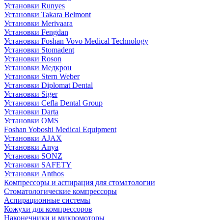
Установки Runyes
Установки Takara Belmont
Установки Merivaara
Установки Fengdan
Установки Foshan Vovo Medical Technology
Установки Stomadent
Установки Roson
Установки Медкрон
Установки Stern Weber
Установки Diplomat Dental
Установки Siger
Установки Cefla Dental Group
Установки Darta
Установки OMS
Foshan Yoboshi Medical Equipment
Установки AJAX
Установки Anya
Установки SONZ
Установки SAFETY
Установки Anthos
Компрессоры и аспирация для стоматологии
Стоматологические компрессоры
Аспирационные системы
Кожухи для компрессоров
Наконечники и микромоторы