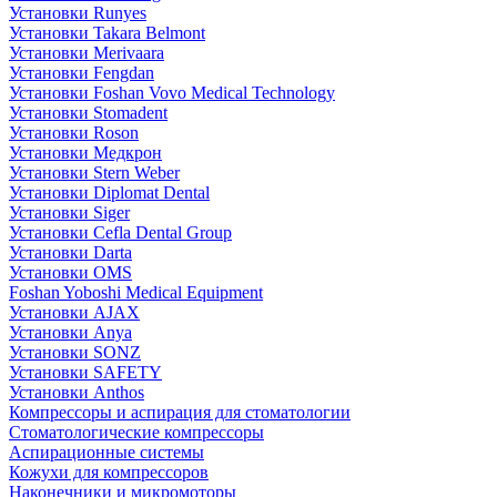
Установки Runyes
Установки Takara Belmont
Установки Merivaara
Установки Fengdan
Установки Foshan Vovo Medical Technology
Установки Stomadent
Установки Roson
Установки Медкрон
Установки Stern Weber
Установки Diplomat Dental
Установки Siger
Установки Cefla Dental Group
Установки Darta
Установки OMS
Foshan Yoboshi Medical Equipment
Установки AJAX
Установки Anya
Установки SONZ
Установки SAFETY
Установки Anthos
Компрессоры и аспирация для стоматологии
Стоматологические компрессоры
Аспирационные системы
Кожухи для компрессоров
Наконечники и микромоторы