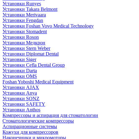
Установки Runyes
Установки Takara Belmont
Установки Merivaara
Установки Fengdan
Установки Foshan Vovo Medical Technology
Установки Stomadent
Установки Roson
Установки Медкрон
Установки Stern Weber
Установки Diplomat Dental
Установки Siger
Установки Cefla Dental Group
Установки Darta
Установки OMS
Foshan Yoboshi Medical Equipment
Установки AJAX
Установки Anya
Установки SONZ
Установки SAFETY
Установки Anthos
Компрессоры и аспирация для стоматологии
Стоматологические компрессоры
Аспирационные системы
Кожухи для компрессоров
Наконечники и микромоторы