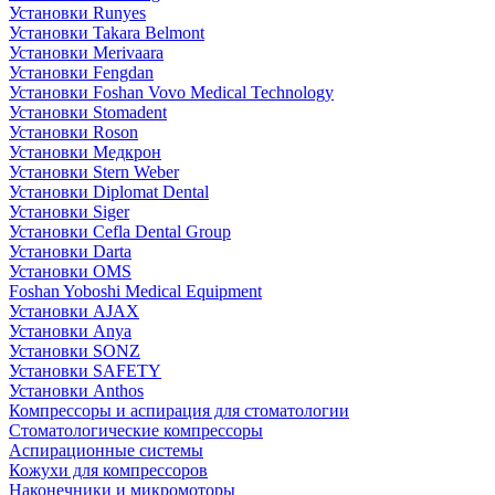
Установки Runyes
Установки Takara Belmont
Установки Merivaara
Установки Fengdan
Установки Foshan Vovo Medical Technology
Установки Stomadent
Установки Roson
Установки Медкрон
Установки Stern Weber
Установки Diplomat Dental
Установки Siger
Установки Cefla Dental Group
Установки Darta
Установки OMS
Foshan Yoboshi Medical Equipment
Установки AJAX
Установки Anya
Установки SONZ
Установки SAFETY
Установки Anthos
Компрессоры и аспирация для стоматологии
Стоматологические компрессоры
Аспирационные системы
Кожухи для компрессоров
Наконечники и микромоторы