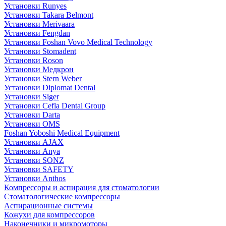
Установки Runyes
Установки Takara Belmont
Установки Merivaara
Установки Fengdan
Установки Foshan Vovo Medical Technology
Установки Stomadent
Установки Roson
Установки Медкрон
Установки Stern Weber
Установки Diplomat Dental
Установки Siger
Установки Cefla Dental Group
Установки Darta
Установки OMS
Foshan Yoboshi Medical Equipment
Установки AJAX
Установки Anya
Установки SONZ
Установки SAFETY
Установки Anthos
Компрессоры и аспирация для стоматологии
Стоматологические компрессоры
Аспирационные системы
Кожухи для компрессоров
Наконечники и микромоторы