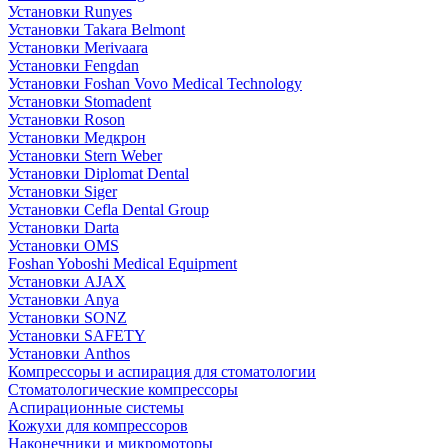
Установки Runyes
Установки Takara Belmont
Установки Merivaara
Установки Fengdan
Установки Foshan Vovo Medical Technology
Установки Stomadent
Установки Roson
Установки Медкрон
Установки Stern Weber
Установки Diplomat Dental
Установки Siger
Установки Cefla Dental Group
Установки Darta
Установки OMS
Foshan Yoboshi Medical Equipment
Установки AJAX
Установки Anya
Установки SONZ
Установки SAFETY
Установки Anthos
Компрессоры и аспирация для стоматологии
Стоматологические компрессоры
Аспирационные системы
Кожухи для компрессоров
Наконечники и микромоторы