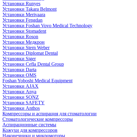
Установки Runyes
Установки Takara Belmont
Установки Merivaara
Установки Fengdan
Установки Foshan Vovo Medical Technology
Установки Stomadent
Установки Roson
Установки Медкрон
Установки Stern Weber
Установки Diplomat Dental
Установки Siger
Установки Cefla Dental Group
Установки Darta
Установки OMS
Foshan Yoboshi Medical Equipment
Установки AJAX
Установки Anya
Установки SONZ
Установки SAFETY
Установки Anthos
Компрессоры и аспирация для стоматологии
Стоматологические компрессоры
Аспирационные системы
Кожухи для компрессоров
Наконечники и микромоторы