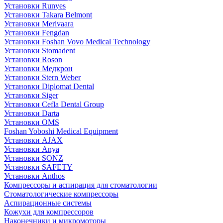
Установки Runyes
Установки Takara Belmont
Установки Merivaara
Установки Fengdan
Установки Foshan Vovo Medical Technology
Установки Stomadent
Установки Roson
Установки Медкрон
Установки Stern Weber
Установки Diplomat Dental
Установки Siger
Установки Cefla Dental Group
Установки Darta
Установки OMS
Foshan Yoboshi Medical Equipment
Установки AJAX
Установки Anya
Установки SONZ
Установки SAFETY
Установки Anthos
Компрессоры и аспирация для стоматологии
Стоматологические компрессоры
Аспирационные системы
Кожухи для компрессоров
Наконечники и микромоторы