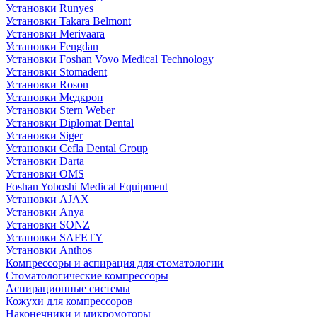
Установки Runyes
Установки Takara Belmont
Установки Merivaara
Установки Fengdan
Установки Foshan Vovo Medical Technology
Установки Stomadent
Установки Roson
Установки Медкрон
Установки Stern Weber
Установки Diplomat Dental
Установки Siger
Установки Cefla Dental Group
Установки Darta
Установки OMS
Foshan Yoboshi Medical Equipment
Установки AJAX
Установки Anya
Установки SONZ
Установки SAFETY
Установки Anthos
Компрессоры и аспирация для стоматологии
Стоматологические компрессоры
Аспирационные системы
Кожухи для компрессоров
Наконечники и микромоторы