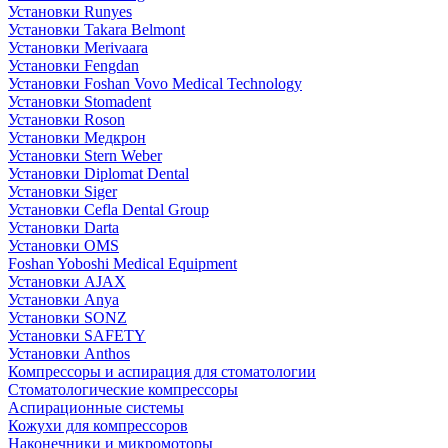
Установки Runyes
Установки Takara Belmont
Установки Merivaara
Установки Fengdan
Установки Foshan Vovo Medical Technology
Установки Stomadent
Установки Roson
Установки Медкрон
Установки Stern Weber
Установки Diplomat Dental
Установки Siger
Установки Cefla Dental Group
Установки Darta
Установки OMS
Foshan Yoboshi Medical Equipment
Установки AJAX
Установки Anya
Установки SONZ
Установки SAFETY
Установки Anthos
Компрессоры и аспирация для стоматологии
Стоматологические компрессоры
Аспирационные системы
Кожухи для компрессоров
Наконечники и микромоторы