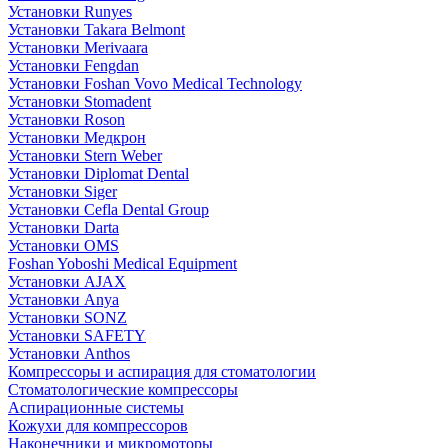
Установки Runyes
Установки Takara Belmont
Установки Merivaara
Установки Fengdan
Установки Foshan Vovo Medical Technology
Установки Stomadent
Установки Roson
Установки Медкрон
Установки Stern Weber
Установки Diplomat Dental
Установки Siger
Установки Cefla Dental Group
Установки Darta
Установки OMS
Foshan Yoboshi Medical Equipment
Установки AJAX
Установки Anya
Установки SONZ
Установки SAFETY
Установки Anthos
Компрессоры и аспирация для стоматологии
Стоматологические компрессоры
Аспирационные системы
Кожухи для компрессоров
Наконечники и микромоторы