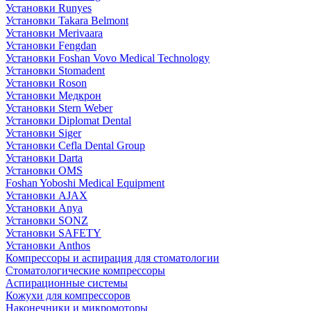
Установки Runyes
Установки Takara Belmont
Установки Merivaara
Установки Fengdan
Установки Foshan Vovo Medical Technology
Установки Stomadent
Установки Roson
Установки Медкрон
Установки Stern Weber
Установки Diplomat Dental
Установки Siger
Установки Cefla Dental Group
Установки Darta
Установки OMS
Foshan Yoboshi Medical Equipment
Установки AJAX
Установки Anya
Установки SONZ
Установки SAFETY
Установки Anthos
Компрессоры и аспирация для стоматологии
Стоматологические компрессоры
Аспирационные системы
Кожухи для компрессоров
Наконечники и микромоторы