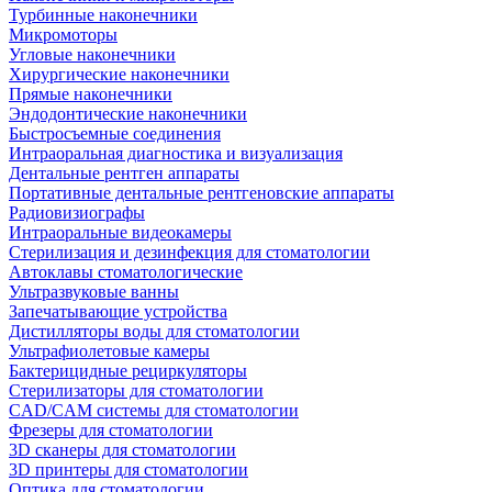
Турбинные наконечники
Микромоторы
Угловые наконечники
Хирургические наконечники
Прямые наконечники
Эндодонтические наконечники
Быстросъемные соединения
Интраоральная диагностика и визуализация
Дентальные рентген аппараты
Портативные дентальные рентгеновские аппараты
Радиовизиографы
Интраоральные видеокамеры
Стерилизация и дезинфекция для стоматологии
Автоклавы стоматологические
Ультразвуковые ванны
Запечатывающие устройства
Дистилляторы воды для стоматологии
Ультрафиолетовые камеры
Бактерицидные рециркуляторы
Стерилизаторы для стоматологии
CAD/CAM системы для стоматологии
Фрезеры для стоматологии
3D cканеры для стоматологии
3D принтеры для стоматологии
Оптика для стоматологии