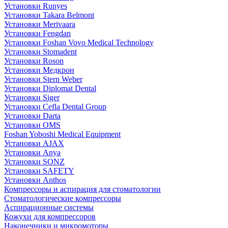
Установки Runyes
Установки Takara Belmont
Установки Merivaara
Установки Fengdan
Установки Foshan Vovo Medical Technology
Установки Stomadent
Установки Roson
Установки Медкрон
Установки Stern Weber
Установки Diplomat Dental
Установки Siger
Установки Cefla Dental Group
Установки Darta
Установки OMS
Foshan Yoboshi Medical Equipment
Установки AJAX
Установки Anya
Установки SONZ
Установки SAFETY
Установки Anthos
Компрессоры и аспирация для стоматологии
Стоматологические компрессоры
Аспирационные системы
Кожухи для компрессоров
Наконечники и микромоторы