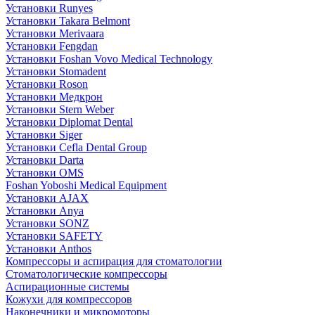
Установки Runyes
Установки Takara Belmont
Установки Merivaara
Установки Fengdan
Установки Foshan Vovo Medical Technology
Установки Stomadent
Установки Roson
Установки Медкрон
Установки Stern Weber
Установки Diplomat Dental
Установки Siger
Установки Cefla Dental Group
Установки Darta
Установки OMS
Foshan Yoboshi Medical Equipment
Установки AJAX
Установки Anya
Установки SONZ
Установки SAFETY
Установки Anthos
Компрессоры и аспирация для стоматологии
Стоматологические компрессоры
Аспирационные системы
Кожухи для компрессоров
Наконечники и микромоторы