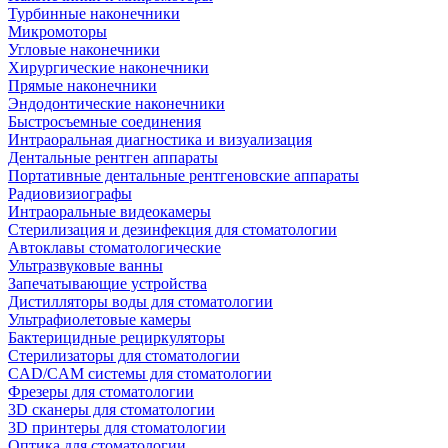
Турбинные наконечники
Микромоторы
Угловые наконечники
Хирургические наконечники
Прямые наконечники
Эндодонтические наконечники
Быстросъемные соединения
Интраоральная диагностика и визуализация
Дентальные рентген аппараты
Портативные дентальные рентгеновские аппараты
Радиовизиографы
Интраоральные видеокамеры
Стерилизация и дезинфекция для стоматологии
Автоклавы стоматологические
Ультразвуковые ванны
Запечатывающие устройства
Дистилляторы воды для стоматологии
Ультрафиолетовые камеры
Бактерицидные рециркуляторы
Стерилизаторы для стоматологии
CAD/CAM системы для стоматологии
Фрезеры для стоматологии
3D cканеры для стоматологии
3D принтеры для стоматологии
Оптика для стоматологии