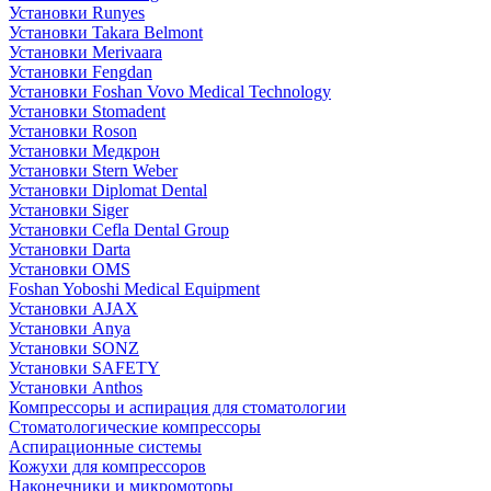
Установки Runyes
Установки Takara Belmont
Установки Merivaara
Установки Fengdan
Установки Foshan Vovo Medical Technology
Установки Stomadent
Установки Roson
Установки Медкрон
Установки Stern Weber
Установки Diplomat Dental
Установки Siger
Установки Cefla Dental Group
Установки Darta
Установки OMS
Foshan Yoboshi Medical Equipment
Установки AJAX
Установки Anya
Установки SONZ
Установки SAFETY
Установки Anthos
Компрессоры и аспирация для стоматологии
Стоматологические компрессоры
Аспирационные системы
Кожухи для компрессоров
Наконечники и микромоторы