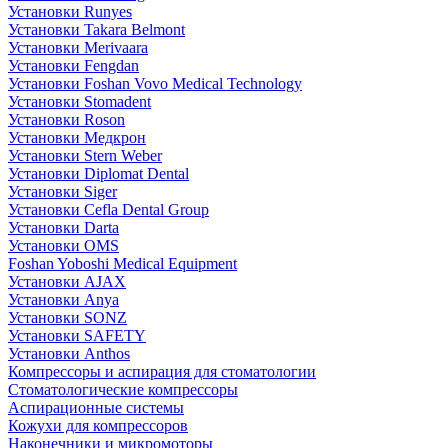
Установки Runyes
Установки Takara Belmont
Установки Merivaara
Установки Fengdan
Установки Foshan Vovo Medical Technology
Установки Stomadent
Установки Roson
Установки Медкрон
Установки Stern Weber
Установки Diplomat Dental
Установки Siger
Установки Cefla Dental Group
Установки Darta
Установки OMS
Foshan Yoboshi Medical Equipment
Установки AJAX
Установки Anya
Установки SONZ
Установки SAFETY
Установки Anthos
Компрессоры и аспирация для стоматологии
Стоматологические компрессоры
Аспирационные системы
Кожухи для компрессоров
Наконечники и микромоторы