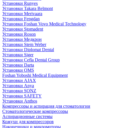
Установки Runyes
Установки Takara Belmont
Установки Merivaara
Установки Fengdan
Установки Foshan Vovo Medical Technology
Установки Stomadent
Установки Roson
Установки Медкрон
Установки Stern Weber
Установки Diplomat Dental
Установки Siger
Установки Cefla Dental Group
Установки Darta
Установки OMS
Foshan Yoboshi Medical Equipment
Установки AJAX
Установки Anya
Установки SONZ
Установки SAFETY
Установки Anthos
Компрессоры и аспирация для стоматологии
Стоматологические компрессоры
Аспирационные системы
Кожухи для компрессоров
Наконечники и микромоторы