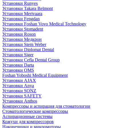
Установки Runyes
Установки Takara Belmont
Установки Merivaara
Установки Fengdan
Установки Foshan Vovo Medical Technology
Установки Stomadent
Установки Roson
Установки Медкрон
Установки Stern Weber
Установки Diplomat Dental
Установки Siger
Установки Cefla Dental Group
Установки Darta
Установки OMS
Foshan Yoboshi Medical Equipment
Установки AJAX
Установки Anya
Установки SONZ
Установки SAFETY
Установки Anthos
Компрессоры и аспирация для стоматологии
Стоматологические компрессоры
Аспирационные системы
Кожухи для компрессоров
Наконечники и микромоторы