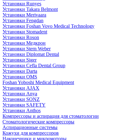
Установки Runyes
Установки Takara Belmont
Установки Merivaara
Установки Fengdan
Установки Foshan Vovo Medical Technology
Установки Stomadent
Установки Roson
Установки Медкрон
Установки Stern Weber
Установки Diplomat Dental
Установки Siger
Установки Cefla Dental Group
Установки Darta
Установки OMS
Foshan Yoboshi Medical Equipment
Установки AJAX
Установки Anya
Установки SONZ
Установки SAFETY
Установки Anthos
Компрессоры и аспирация для стоматологии
Стоматологические компрессоры
Аспирационные системы
Кожухи для компрессоров
Наконечники и микромоторы