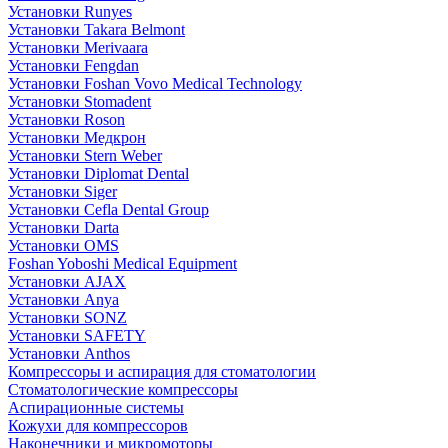
Установки Runyes
Установки Takara Belmont
Установки Merivaara
Установки Fengdan
Установки Foshan Vovo Medical Technology
Установки Stomadent
Установки Roson
Установки Медкрон
Установки Stern Weber
Установки Diplomat Dental
Установки Siger
Установки Cefla Dental Group
Установки Darta
Установки OMS
Foshan Yoboshi Medical Equipment
Установки AJAX
Установки Anya
Установки SONZ
Установки SAFETY
Установки Anthos
Компрессоры и аспирация для стоматологии
Стоматологические компрессоры
Аспирационные системы
Кожухи для компрессоров
Наконечники и микромоторы