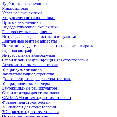
Турбинные наконечники
Микромоторы
Угловые наконечники
Хирургические наконечники
Прямые наконечники
Эндодонтические наконечники
Быстросъемные соединения
Интраоральная диагностика и визуализация
Дентальные рентген аппараты
Портативные дентальные рентгеновские аппараты
Радиовизиографы
Интраоральные видеокамеры
Стерилизация и дезинфекция для стоматологии
Автоклавы стоматологические
Ультразвуковые ванны
Запечатывающие устройства
Дистилляторы воды для стоматологии
Ультрафиолетовые камеры
Бактерицидные рециркуляторы
Стерилизаторы для стоматологии
CAD/CAM системы для стоматологии
Фрезеры для стоматологии
3D cканеры для стоматологии
3D принтеры для стоматологии
Оптика для стоматологии