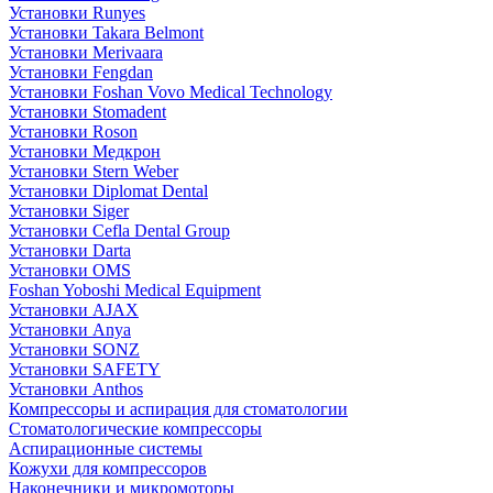
Установки Runyes
Установки Takara Belmont
Установки Merivaara
Установки Fengdan
Установки Foshan Vovo Medical Technology
Установки Stomadent
Установки Roson
Установки Медкрон
Установки Stern Weber
Установки Diplomat Dental
Установки Siger
Установки Cefla Dental Group
Установки Darta
Установки OMS
Foshan Yoboshi Medical Equipment
Установки AJAX
Установки Anya
Установки SONZ
Установки SAFETY
Установки Anthos
Компрессоры и аспирация для стоматологии
Стоматологические компрессоры
Аспирационные системы
Кожухи для компрессоров
Наконечники и микромоторы