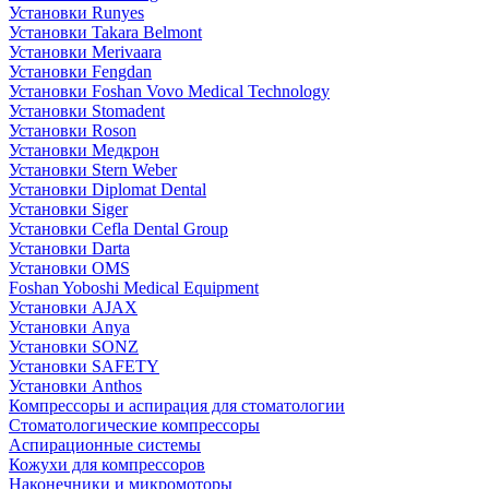
Установки Runyes
Установки Takara Belmont
Установки Merivaara
Установки Fengdan
Установки Foshan Vovo Medical Technology
Установки Stomadent
Установки Roson
Установки Медкрон
Установки Stern Weber
Установки Diplomat Dental
Установки Siger
Установки Cefla Dental Group
Установки Darta
Установки OMS
Foshan Yoboshi Medical Equipment
Установки AJAX
Установки Anya
Установки SONZ
Установки SAFETY
Установки Anthos
Компрессоры и аспирация для стоматологии
Стоматологические компрессоры
Аспирационные системы
Кожухи для компрессоров
Наконечники и микромоторы