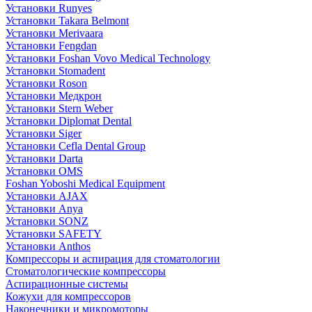
Установки Runyes
Установки Takara Belmont
Установки Merivaara
Установки Fengdan
Установки Foshan Vovo Medical Technology
Установки Stomadent
Установки Roson
Установки Медкрон
Установки Stern Weber
Установки Diplomat Dental
Установки Siger
Установки Cefla Dental Group
Установки Darta
Установки OMS
Foshan Yoboshi Medical Equipment
Установки AJAX
Установки Anya
Установки SONZ
Установки SAFETY
Установки Anthos
Компрессоры и аспирация для стоматологии
Стоматологические компрессоры
Аспирационные системы
Кожухи для компрессоров
Наконечники и микромоторы