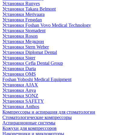
Установки Runyes
Установки Takara Belmont
Установки Merivaara
Установки Fengdan
Установки Foshan Vovo Medical Technology
Установки Stomadent
Установки Roson
Установки Медкрон
Установки Stern Weber
Установки Diplomat Dental
Установки Siger
Установки Cefla Dental Group
Установки Darta
Установки OMS
Foshan Yoboshi Medical Equipment
Установки AJAX
Установки Anya
Установки SONZ
Установки SAFETY
Установки Anthos
Компрессоры и аспирация для стоматологии
Стоматологические компрессоры
Аспирационные системы
Кожухи для компрессоров
Наконечники и микромоторы