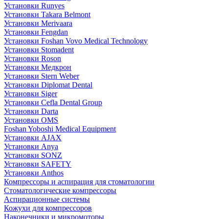
Установки Runyes
Установки Takara Belmont
Установки Merivaara
Установки Fengdan
Установки Foshan Vovo Medical Technology
Установки Stomadent
Установки Roson
Установки Медкрон
Установки Stern Weber
Установки Diplomat Dental
Установки Siger
Установки Cefla Dental Group
Установки Darta
Установки OMS
Foshan Yoboshi Medical Equipment
Установки AJAX
Установки Anya
Установки SONZ
Установки SAFETY
Установки Anthos
Компрессоры и аспирация для стоматологии
Стоматологические компрессоры
Аспирационные системы
Кожухи для компрессоров
Наконечники и микромоторы