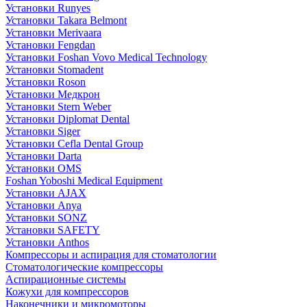
Установки Runyes
Установки Takara Belmont
Установки Merivaara
Установки Fengdan
Установки Foshan Vovo Medical Technology
Установки Stomadent
Установки Roson
Установки Медкрон
Установки Stern Weber
Установки Diplomat Dental
Установки Siger
Установки Cefla Dental Group
Установки Darta
Установки OMS
Foshan Yoboshi Medical Equipment
Установки AJAX
Установки Anya
Установки SONZ
Установки SAFETY
Установки Anthos
Компрессоры и аспирация для стоматологии
Стоматологические компрессоры
Аспирационные системы
Кожухи для компрессоров
Наконечники и микромоторы