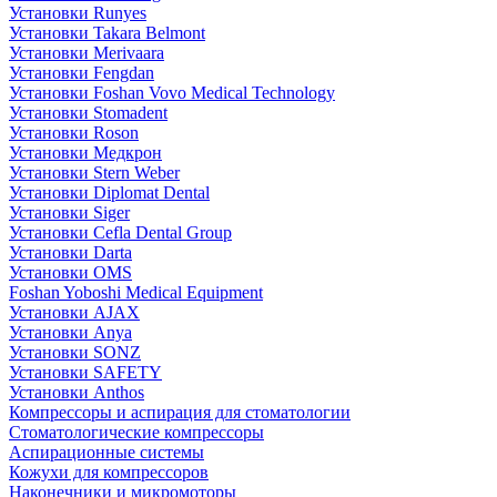
Установки Runyes
Установки Takara Belmont
Установки Merivaara
Установки Fengdan
Установки Foshan Vovo Medical Technology
Установки Stomadent
Установки Roson
Установки Медкрон
Установки Stern Weber
Установки Diplomat Dental
Установки Siger
Установки Cefla Dental Group
Установки Darta
Установки OMS
Foshan Yoboshi Medical Equipment
Установки AJAX
Установки Anya
Установки SONZ
Установки SAFETY
Установки Anthos
Компрессоры и аспирация для стоматологии
Стоматологические компрессоры
Аспирационные системы
Кожухи для компрессоров
Наконечники и микромоторы