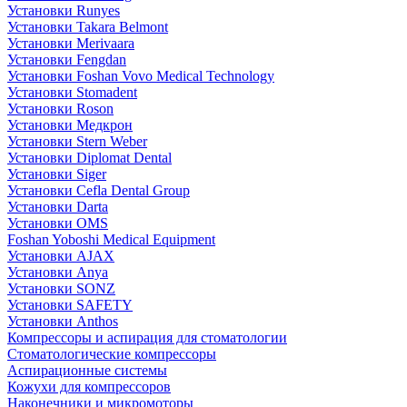
Установки Runyes
Установки Takara Belmont
Установки Merivaara
Установки Fengdan
Установки Foshan Vovo Medical Technology
Установки Stomadent
Установки Roson
Установки Медкрон
Установки Stern Weber
Установки Diplomat Dental
Установки Siger
Установки Cefla Dental Group
Установки Darta
Установки OMS
Foshan Yoboshi Medical Equipment
Установки AJAX
Установки Anya
Установки SONZ
Установки SAFETY
Установки Anthos
Компрессоры и аспирация для стоматологии
Стоматологические компрессоры
Аспирационные системы
Кожухи для компрессоров
Наконечники и микромоторы