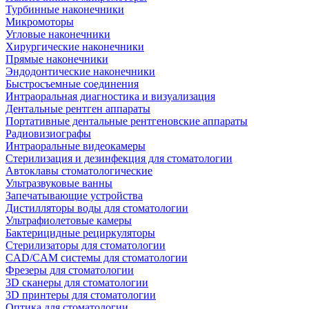
Турбинные наконечники
Микромоторы
Угловые наконечники
Хирургические наконечники
Прямые наконечники
Эндодонтические наконечники
Быстросъемные соединения
Интраоральная диагностика и визуализация
Дентальные рентген аппараты
Портативные дентальные рентгеновские аппараты
Радиовизиографы
Интраоральные видеокамеры
Стерилизация и дезинфекция для стоматологии
Автоклавы стоматологические
Ультразвуковые ванны
Запечатывающие устройства
Дистилляторы воды для стоматологии
Ультрафиолетовые камеры
Бактерицидные рециркуляторы
Стерилизаторы для стоматологии
CAD/CAM системы для стоматологии
Фрезеры для стоматологии
3D cканеры для стоматологии
3D принтеры для стоматологии
Оптика для стоматологии