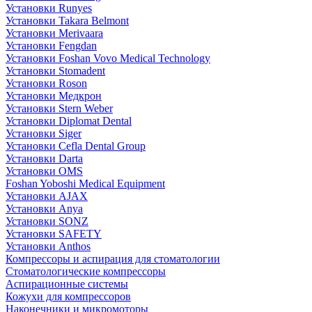
Установки Runyes
Установки Takara Belmont
Установки Merivaara
Установки Fengdan
Установки Foshan Vovo Medical Technology
Установки Stomadent
Установки Roson
Установки Медкрон
Установки Stern Weber
Установки Diplomat Dental
Установки Siger
Установки Cefla Dental Group
Установки Darta
Установки OMS
Foshan Yoboshi Medical Equipment
Установки AJAX
Установки Anya
Установки SONZ
Установки SAFETY
Установки Anthos
Компрессоры и аспирация для стоматологии
Стоматологические компрессоры
Аспирационные системы
Кожухи для компрессоров
Наконечники и микромоторы