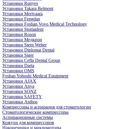
Установки Runyes
Установки Takara Belmont
Установки Merivaara
Установки Fengdan
Установки Foshan Vovo Medical Technology
Установки Stomadent
Установки Roson
Установки Медкрон
Установки Stern Weber
Установки Diplomat Dental
Установки Siger
Установки Cefla Dental Group
Установки Darta
Установки OMS
Foshan Yoboshi Medical Equipment
Установки AJAX
Установки Anya
Установки SONZ
Установки SAFETY
Установки Anthos
Компрессоры и аспирация для стоматологии
Стоматологические компрессоры
Аспирационные системы
Кожухи для компрессоров
Наконечники и микромоторы