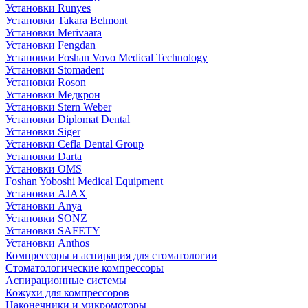
Установки Runyes
Установки Takara Belmont
Установки Merivaara
Установки Fengdan
Установки Foshan Vovo Medical Technology
Установки Stomadent
Установки Roson
Установки Медкрон
Установки Stern Weber
Установки Diplomat Dental
Установки Siger
Установки Cefla Dental Group
Установки Darta
Установки OMS
Foshan Yoboshi Medical Equipment
Установки AJAX
Установки Anya
Установки SONZ
Установки SAFETY
Установки Anthos
Компрессоры и аспирация для стоматологии
Стоматологические компрессоры
Аспирационные системы
Кожухи для компрессоров
Наконечники и микромоторы