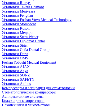
Установки Runyes
Установки Takara Belmont
Установки Merivaara
Установки Fengdan
Установки Foshan Vovo Medical Technology
Установки Stomadent
Установки Roson
Установки Медкрон
Установки Stern Weber
Установки Diplomat Dental
Установки Siger
Установки Cefla Dental Group
Установки Darta
Установки OMS
Foshan Yoboshi Medical Equipment
Установки AJAX
Установки Anya
Установки SONZ
Установки SAFETY
Установки Anthos
Компрессоры и аспирация для стоматологии
Стоматологические компрессоры
Аспирационные системы
Кожухи для компрессоров
Наконечники и микромоторы