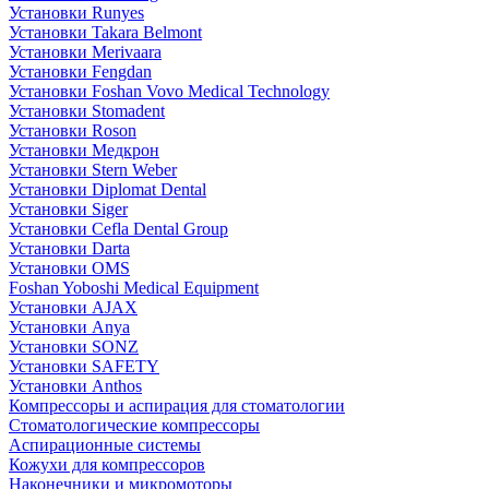
Установки Runyes
Установки Takara Belmont
Установки Merivaara
Установки Fengdan
Установки Foshan Vovo Medical Technology
Установки Stomadent
Установки Roson
Установки Медкрон
Установки Stern Weber
Установки Diplomat Dental
Установки Siger
Установки Cefla Dental Group
Установки Darta
Установки OMS
Foshan Yoboshi Medical Equipment
Установки AJAX
Установки Anya
Установки SONZ
Установки SAFETY
Установки Anthos
Компрессоры и аспирация для стоматологии
Стоматологические компрессоры
Аспирационные системы
Кожухи для компрессоров
Наконечники и микромоторы