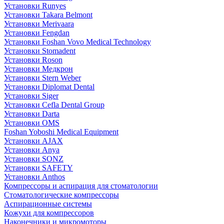
Установки Runyes
Установки Takara Belmont
Установки Merivaara
Установки Fengdan
Установки Foshan Vovo Medical Technology
Установки Stomadent
Установки Roson
Установки Медкрон
Установки Stern Weber
Установки Diplomat Dental
Установки Siger
Установки Cefla Dental Group
Установки Darta
Установки OMS
Foshan Yoboshi Medical Equipment
Установки AJAX
Установки Anya
Установки SONZ
Установки SAFETY
Установки Anthos
Компрессоры и аспирация для стоматологии
Стоматологические компрессоры
Аспирационные системы
Кожухи для компрессоров
Наконечники и микромоторы