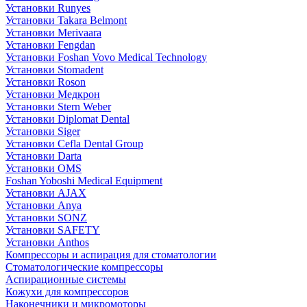
Установки Runyes
Установки Takara Belmont
Установки Merivaara
Установки Fengdan
Установки Foshan Vovo Medical Technology
Установки Stomadent
Установки Roson
Установки Медкрон
Установки Stern Weber
Установки Diplomat Dental
Установки Siger
Установки Cefla Dental Group
Установки Darta
Установки OMS
Foshan Yoboshi Medical Equipment
Установки AJAX
Установки Anya
Установки SONZ
Установки SAFETY
Установки Anthos
Компрессоры и аспирация для стоматологии
Стоматологические компрессоры
Аспирационные системы
Кожухи для компрессоров
Наконечники и микромоторы